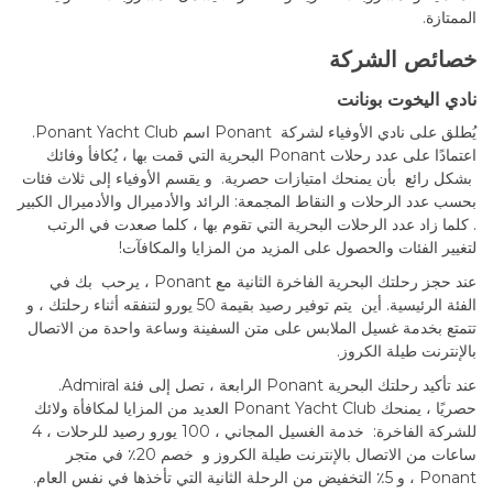
الممتازة.
خصائص الشركة
نادي اليخوت بونانت
يُطلق على نادي الأوفياء لشركة Ponant اسم Ponant Yacht Club.
اعتمادًا على عدد رحلات Ponant البحرية التي قمت بها ، يُكافأ وفائك
بشكل رائع بأن يمنحك امتيازات حصرية. و يقسم الأوفياء إلى ثلاث فئات
بحسب عدد الرحلات و النقاط المجمعة: الرائد والأدميرال والأدميرال الكبير
. كلما زاد عدد الرحلات البحرية التي تقوم بها ، كلما صعدت في الرتب
لتغيير الفئات والحصول على المزيد من المزايا والمكافآت!
عند حجز رحلتك البحرية الفاخرة الثانية مع Ponant ، يرحب بك في
الفئة الرئيسية. أين يتم توفير رصيد بقيمة 50 يورو لتنفقه أثناء رحلتك ، و
تتمتع بخدمة غسيل الملابس على متن السفينة وساعة واحدة من الاتصال
بالإنترنت طيلة الكروز.
عند تأكيد رحلتك البحرية Ponant الرابعة ، تصل إلى فئة Admiral.
حصريًا ، يمنحك Ponant Yacht Club العديد من المزايا لمكافأة ولائك
للشركة الفاخرة: خدمة الغسيل المجاني ، 100 يورو رصيد للرحلات ، 4
ساعات من الاتصال بالإنترنت طيلة الكروز و خصم 20٪ في متجر
Ponant ، و 5٪ التخفيض من الرحلة الثانية التي تأخذها في نفس العام.