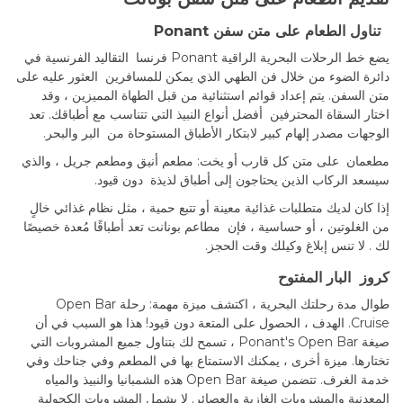
تناول الطعام على متن سفن Ponant
يضع خط الرحلات البحرية الراقية Ponant فرنسا التقاليد الفرنسية في
دائرة الضوء من خلال فن الطهي الذي يمكن للمسافرين العثور عليه على
متن السفن. يتم إعداد قوائم استثنائية من قبل الطهاة المميزين ، وقد
اختار السقاة المحترفين أفضل أنواع النبيذ التي تتناسب مع أطباقك. تعد
الوجهات مصدر إلهام كبير لابتكار الأطباق المستوحاة من البر والبحر.
مطعمان على متن كل قارب أو يخت: مطعم أنيق ومطعم جريل ، والذي
سيسعد الركاب الذين يحتاجون إلى أطباق لذيذة دون قيود.
إذا كان لديك متطلبات غذائية معينة أو تتبع حمية ، مثل نظام غذائي خالٍ
من الغلوتين ، أو حساسية ، فإن مطاعم بونانت تعد أطباقًا مُعدة خصيصًا
لك . لا تنس إبلاغ وكيلك وقت الحجز.
كروز البار المفتوح
طوال مدة رحلتك البحرية ، اكتشف ميزة مهمة: رحلة Open Bar
Cruise. الهدف ، الحصول على المتعة دون قيود! هذا هو السبب في أن
صيغة Ponant's Open Bar ، تسمح لك بتناول جميع المشروبات التي
تختارها. ميزة أخرى ، يمكنك الاستمتاع بها في المطعم وفي جناحك وفي
خدمة الغرف. تتضمن صيغة Open Bar هذه الشمبانيا والنبيذ والمياه
المعدنية والمشروبات الغازية والعصائر. لا يشمل المشروبات الكحولية