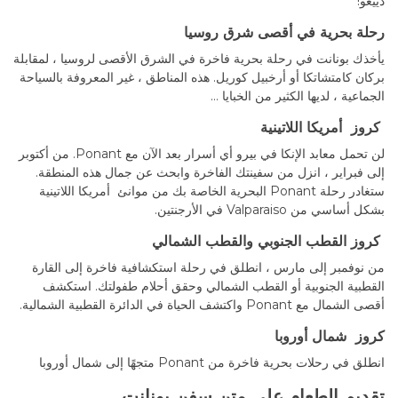
دييغو!
رحلة بحرية في أقصى شرق روسيا
يأخذك بونانت في رحلة بحرية فاخرة في الشرق الأقصى لروسيا ، لمقابلة
بركان كامتشاتكا أو أرخبيل كوريل. هذه المناطق ، غير المعروفة بالسياحة
الجماعية ، لديها الكثير من الخبايا …
كروز أمريكا اللاتينية
لن تحمل معابد الإنكا في بيرو أي أسرار بعد الآن مع Ponant. من أكتوبر
إلى فبراير ، انزل من سفينتك الفاخرة وابحث عن جمال هذه المنطقة.
ستغادر رحلة Ponant البحرية الخاصة بك من موانئ أمريكا اللاتينية
بشكل أساسي من Valparaiso في الأرجنتين.
كروز القطب الجنوبي والقطب الشمالي
من نوفمبر إلى مارس ، انطلق في رحلة استكشافية فاخرة إلى القارة
القطبية الجنوبية أو القطب الشمالي وحقق أحلام طفولتك. استكشف
أقصى الشمال مع Ponant واكتشف الحياة في الدائرة القطبية الشمالية.
كروز شمال أوروبا
انطلق في رحلات بحرية فاخرة من Ponant متجهًا إلى شمال أوروبا
تقديم الطعام على متن سفن بونانت