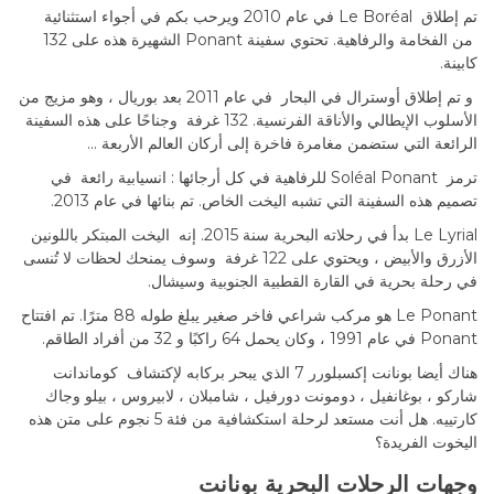
تم إطلاق Le Boréal في عام 2010 ويرحب بكم في أجواء استثنائية
من الفخامة والرفاهية. تحتوي سفينة Ponant الشهيرة هذه على 132
كابينة.
و تم إطلاق أوسترال في البحار في عام 2011 بعد بوريال ، وهو مزيج من
الأسلوب الإيطالي والأناقة الفرنسية. 132 غرفة وجناحًا على هذه السفينة
الرائعة التي ستضمن مغامرة فاخرة إلى أركان العالم الأربعة ...
ترمز Soléal Ponant للرفاهية في كل أرجائها : انسيابية رائعة في
تصميم هذه السفينة التي تشبه اليخت الخاص. تم بنائها في عام 2013.
Le Lyrial بدأ في رحلاته البحرية سنة 2015. إنه اليخت المبتكر باللونين
الأزرق والأبيض ، ويحتوي على 122 غرفة وسوف يمنحك لحظات لا تُنسى
في رحلة بحرية في القارة القطبية الجنوبية وسيشال.
Le Ponant هو مركب شراعي فاخر صغير يبلغ طوله 88 مترًا. تم افتتاح
Ponant في عام 1991 ، وكان يحمل 64 راكبًا و 32 من أفراد الطاقم.
هناك أيضا بونانت إكسبلورر 7 الذي يبحر بركابه لإكتشاف كوماندانت
شاركو ، بوغانفيل ، دومونت دورفيل ، شامبلان ، لابيروس ، بيلو وجاك
كارتييه. هل أنت مستعد لرحلة استكشافية من فئة 5 نجوم على متن هذه
اليخوت الفريدة؟
وجهات الرحلات البحرية بونانت