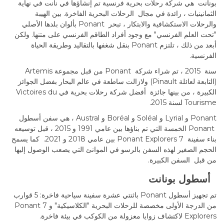
بونانت هي شركة رحلات بحرية فرنسية تم إنشاؤها في نانت في نهاية
الثمانينيات ، رائدة في مجال الرحلات البحرية الفاخرة. بين الهيبة
والرحلات الاستكشافية والابتكار ، تبحر Ponant بألوان بلدها الأصلي
"تحت العلم الفرنسي" مع وجود أفراد الطاقم الفرنسي على متنها. ولكن
أبعد من ذلك ، تلتزم Ponant بنقل شغفها بالتقاليد وطريقة الحياة
الفرنسية.
سنة 2015 ، تم شراء شركة Ponant من قبل مجموعة Artemis
(التابعة لعائلة Pinault) ولازالت ساطعة في عالم البحار بفضل الجوائز
الكبيرة ، من بينها جائزة أفضل شركة رحلات بحرية في Victoires du
Tourisme لسنة 2015.
Ponant و Lyrial و Soléal و Boréal و Austral ، هي سفن أسطول
Ponant الخمسة التي تم بناؤها بين عامي 1991 و 2015 ، قبل توسيعه
بناء سفينة 7 Ponant Explorers بين عامي 2018 و 2021. كما يسمح
الحجم الصغير لهذه السفن بالرسو في الموانئ التي يصعب الوصول إليها
من قبل السفن الكبيرة.
أسطول بونانت
تم تجهيز أسطول Ponant باثنتي عشرة سفينة سياحية فاخرة: 5 قوارب
من الدرجة الأولى مخصصة للرحلات البحرية "الكلاسيكية" و 7 Ponant
Explorers لاكتشاف زوايا معزولة من الكوكب في بيئة فاخرة.