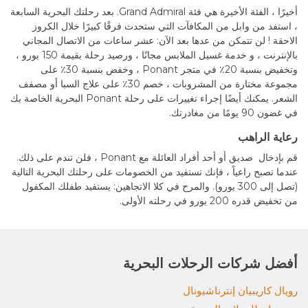
أخيرًا ، الفئة الأخيرة هي فئة Grand Admiral. بعد رحلتك البحرية السابعة
، استفد من وابل من المكافآت التي ستحدث فرقًا كبيرًا خلال الكروز
الاحقة ! لن تتمكن من عدها بعد الآن: عشر ساعات من الاتصال المجاني
بالإنترنت ، و خدمة غسيل الملابس مجانًا ، ورصيد رحلة بقيمة 150 يورو ،
وتخفيض بنسبة 20٪ في متجر Ponant ، وخفض بنسبة 30٪ على
مجموعة مختارة من المشروبات ، خصم 30٪ على علاج السبا أو مصفف
الشعر. يمكنك أيضًا إجراء تغييرات على رحلة Ponant البحرية الخاصة بك
في غضون 90 يومًا من مغادرتك.
رعاية الراهب
قم بإدخال صديق أو أحد أفراد العائلة مع Ponant ، فلن تندم على ذلك.
عندما تصبح راعياً ، فإنك تستفيد من الخصومات على رحلتك البحرية التالية
(تصل إلى 300 يورو). والمرح في كلا الاتجاهين: يستفيد طفلك المكفول
من تخفيض قدره 200 يورو في رحلته الأولى.
أفضل شركات الرحلات البحرية
رويال كاريبيان إنترناشيونال