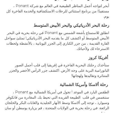
أبحر لتواجه أجمل المناظر الطبيعية في العالم مع شركة Ponant ،
مستفيدًا من برنامج استثنائي للرحلات الاستكشافية والخدمة الفاخرة كل
يوم.
رحلة البحر الأدرياتيكي والبحر الأبيض المتوسط
انطلق للاستمتاع بأشعة الشمس مع Ponant في رحلة بحرية في البحر
الأبيض المتوسط أو اكتشف كل ما يقدمه البحر الأدرياتيكي! تمتلئ سواحل
القارة القديمة ، من جزر الكناري إلى الجزر اليونانية ، بالأنشطة ولحظات
الاسترخاء لك ولأحبائك.
أفريكا كروز
ستأخذك رحلتك البحرية الفاخرة في إفريقيا إلى قلب أجمل الصور
البانورامية البرية على وجه الأرض. اكتشف جزر الرأس الأخضر والجزر
المتناثرة وتقاليدها ولهجاتها!
رحلة ألاسكا وأمريكا الشمالية
الطقس البارد في الموعد ! تجول في أمريكا الشمالية مع Ponant ،
ستنغمس في قلب الطبيعة الفريدة التي تحيط بك. المغادرة من فانكوفر
وسيوارد ، توجه إلى ألاسكا وسط الأنهار الجليدية والغابات البكر والخلجان
الرائعة. في رحلة بحرية في الولايات المتحدة ، قم بزيارة بوسطن أو سان