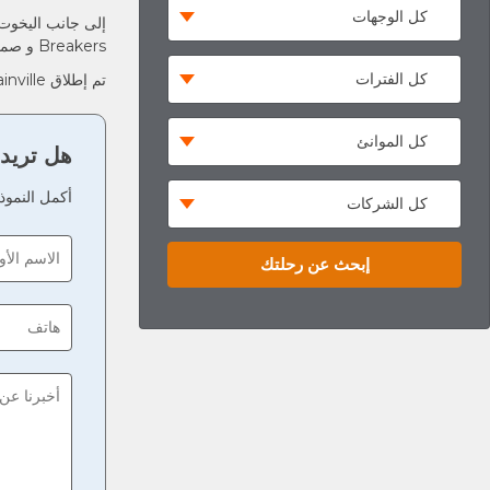
Breakers و صممت برفاهية و جودة عالية تحت شعار: "سافر أين لم يسافر أحد من قبل ".
تم إطلاق Bougainville في عام 2019 .
هل تريد 
أكمل النمو
إبحث عن رحلتك