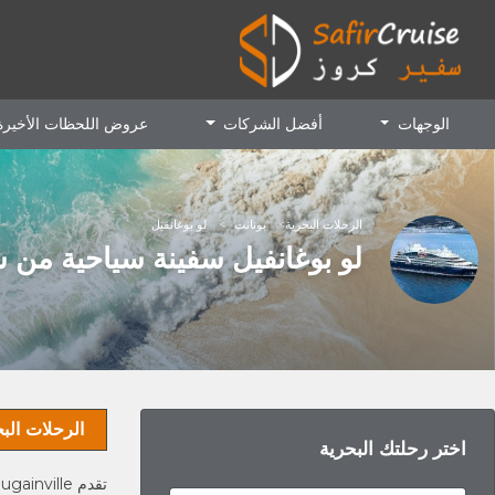
الوجهات
أفضل الشركات
عروض اللحظات الأخير
الرحلات البحرية
بونانت
لو بوغانفيل
لو بوغانفيل سفينة سياحية من 
الرحلات الب
اختر رحلتك البحرية
تقدم Ponant's Bougainville رحلات لا تُنسى حول العالم : رحلات بحرية فاخرة في البحر الأبيض المتوسط واليونان وسيشيل ...