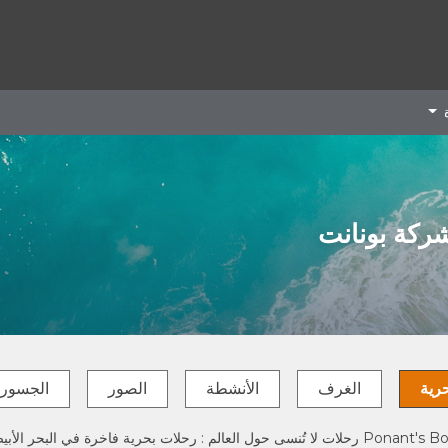
ة
شركة بونانت
حرية
الغرف
الأنشطة
الصور
الجسور