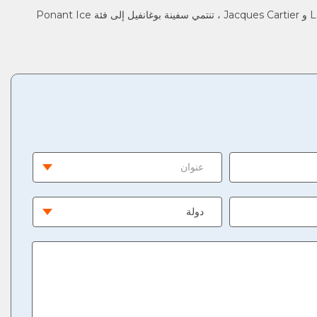
إلى جانب اليخوت الفاخرة الأخرى على غرار D'Umont d'Urville و Champlain و Lapérouse و Jacques Cartier ، تنتمي سفينة بوغانفيل إلى فئة Ponant Ice