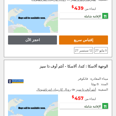
$
439
ابتداء من
الإقامة شاملة
إقتباس سريع
احجز الآن
9 مايو 27
12 سبتمبر 27
الوجهة ألاسكا : كندا، ألاسكا - أنثم أوف ذا سيز
ميناء المغادرة
: فانكوفر
المدة :
8 يومًا
السفينة :
أنثم أوف ذا سيز
de
رويال كاريبيان انترناشيونال
$
457
ابتداء من
الإقامة شاملة