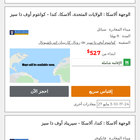
الوجهة ألاسكا : الولايات المتحدة، ألاسكا، كندا - كوانتوم أوف ذا سيز
ميناء المغادرة
: سياتل
المدة :
8 يومًا
السفينة :
كوانتوم أوف ذا سيز
de
رويال كاريبيان انترناشيونال
$
527
ابتداء من
الإقامة شاملة
إقتباس سريع
احجز الآن
3-10-17-24 مايو 27
مغادرات أخرى
الوجهة ألاسكا : كندا، ألاسكا - سيريناد أوف ذا سيز
ميناء المغادرة
: فانكوفر