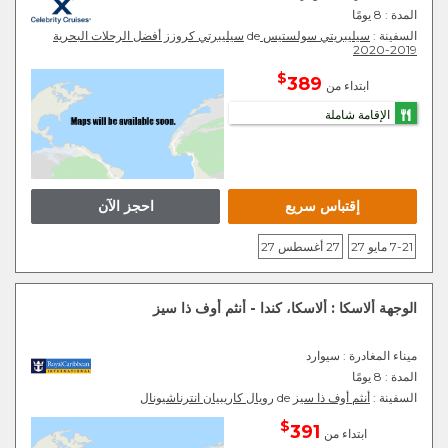
المدة :
8 يومًا
السفينة :
سيليبريتي سولستيس
de
سيليبرتي كروزز أفضل الرحلات البحرية
2019-2020
$
389
ابتداء من
الإقامة شاملة
إقتباس سريع
احجز الآن
7-21 مايو 27
27 أغسطس 27
الوجهة ألاسكا : ألاسكا، كندا - أنثم أوف ذا سيز
ميناء المغادرة
: سيوارد
المدة :
8 يومًا
السفينة :
أنثم أوف ذا سيز
de
رويال كاريبيان انترناشيونال
$
391
ابتداء من