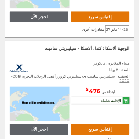
إقتباس سريع
احجز الآن
14-28 مايو 27
مغادرات أخرى
الوجهة ألاسكا : كندا، ألاسكا - سيليبريتي ساميت
ميناء المغادرة
: فانكوفر
المدة :
8 يومًا
السفينة :
سيليبريتي ساميت
de
سيليبرتي كروزز أفضل الرحلات البحرية 2019-
2020
$
476
ابتداء من
الإقامة شاملة
إقتباس سريع
احجز الآن