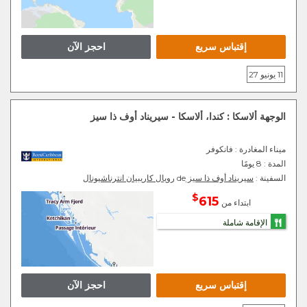
إقتباس سريع
احجز الآن
11 يونيو 27
الوجهة ألاسكا : كندا، ألاسكا - سيريناد أوف ذا سيز
ميناء المغادرة
: فانكوفر
المدة :
8 يومًا
السفينة :
سيريناد أوف ذا سيز
de
رويال كاريبيان انترناشيونال
$
615
ابتداء من
الإقامة شاملة
إقتباس سريع
احجز الآن