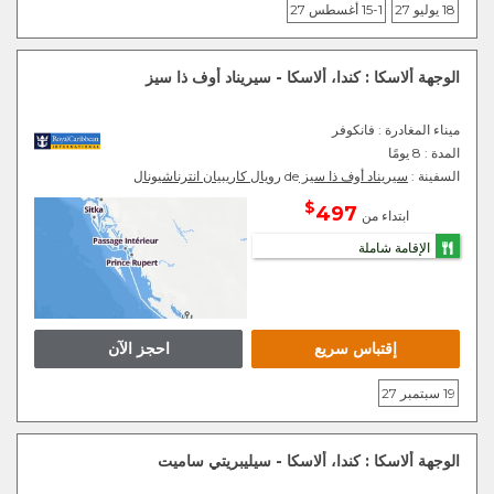
18 يوليو 27
1-15 أغسطس 27
الوجهة ألاسكا : كندا، ألاسكا - سيريناد أوف ذا سيز
ميناء المغادرة
: فانكوفر
المدة :
8 يومًا
السفينة :
سيريناد أوف ذا سيز
de
رويال كاريبيان انترناشيونال
$
497
ابتداء من
الإقامة شاملة
إقتباس سريع
احجز الآن
19 سبتمبر 27
الوجهة ألاسكا : كندا، ألاسكا - سيليبريتي ساميت