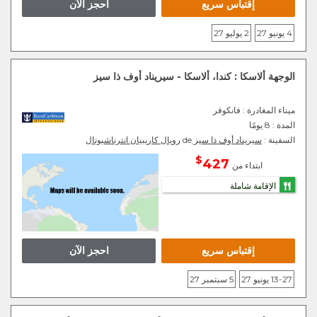
إقتباس سريع
احجز الآن
4 يونيو 27
2 يوليو 27
الوجهة ألاسكا : كندا، ألاسكا - سيريناد أوف ذا سيز
ميناء المغادرة
: فانكوفر
المدة :
8 يومًا
السفينة :
سيريناد أوف ذا سيز
de
رويال كاريبيان انترناشيونال
$
427
ابتداء من
الإقامة شاملة
إقتباس سريع
احجز الآن
13-27 يونيو 27
5 سبتمبر 27