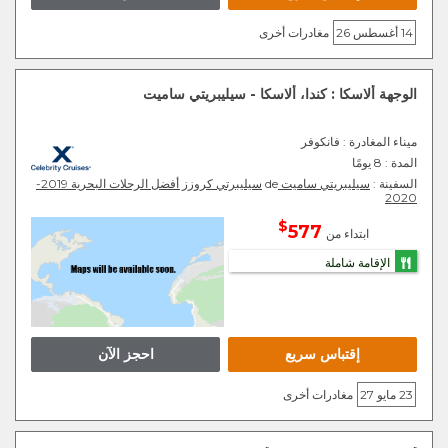
14 أغسطس 26
مغادرات أخرى
الوجهة ألاسكا : كندا، ألاسكا - سيليبريتي ساميت
ميناء المغادرة
: فانكوفر
المدة :
8 يومًا
السفينة :
سيليبريتي ساميت
de
سيليبرتي كروزز أفضل الرحلات البحرية 2019-
2020
$
577
ابتداء من
الإقامة شاملة
إقتباس سريع
احجز الآن
23 مايو 27
مغادرات أخرى