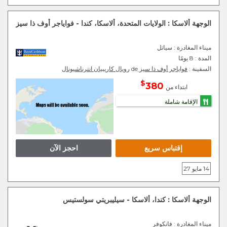
الوجهة ألاسكا : الولايات المتحدة، ألاسكا، كندا - فواياجر أوف ذا سيز
ميناء المغادرة
: سياتل
المدة :
8 يومًا
السفينة :
فواياجر أوف ذا سيز
de
رويال كاريبيان انترناشيونال
$
380
ابتداء من
الإقامة شاملة
إقتباس سريع
احجز الآن
14 مايو 27
الوجهة ألاسكا : كندا، ألاسكا - سيليبريتي سولستيس
ميناء المغادرة
: فانكوفر