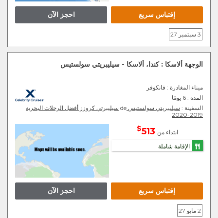
إقتباس سريع
احجز الآن
3 سبتمبر 27
الوجهة ألاسكا : كندا، ألاسكا - سيليبريتي سولستيس
ميناء المغادرة
: فانكوفر
المدة :
6 يومًا
السفينة :
سيليبريتي سولستيس
de
سيليبرتي كروزز أفضل الرحلات البحرية
2019-2020
$
513
ابتداء من
الإقامة شاملة
إقتباس سريع
احجز الآن
2 مايو 27