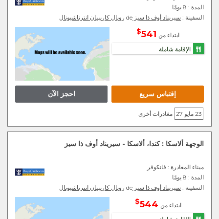
المدة :
8 يومًا
السفينة :
سيريناد أوف ذا سيز
de
رويال كاريبيان انترناشيونال
$
541
ابتداء من
الإقامة شاملة
إقتباس سريع
احجز الآن
23 مايو 27
مغادرات أخرى
الوجهة ألاسكا : كندا، ألاسكا - سيريناد أوف ذا سيز
ميناء المغادرة
: فانكوفر
المدة :
8 يومًا
السفينة :
سيريناد أوف ذا سيز
de
رويال كاريبيان انترناشيونال
$
544
ابتداء من