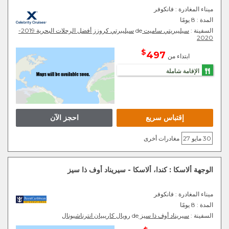
ميناء المغادرة
: فانكوفر
المدة :
8 يومًا
السفينة :
سيليبريتي ساميت
de
سيليبرتي كروزز أفضل الرحلات البحرية 2019-
2020
$
497
ابتداء من
الإقامة شاملة
إقتباس سريع
احجز الآن
30 مايو 27
مغادرات أخرى
الوجهة ألاسكا : كندا، ألاسكا - سيريناد أوف ذا سيز
ميناء المغادرة
: فانكوفر
المدة :
8 يومًا
السفينة :
سيريناد أوف ذا سيز
de
رويال كاريبيان انترناشيونال