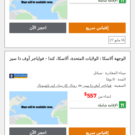
الإقامة شاملة
إقتباس سريع
احجز الآن
16 مايو 27
الوجهة ألاسكا : الولايات المتحدة، ألاسكا، كندا - فواياجر أوف ذا سيز
ميناء المغادرة
: سياتل
المدة :
8 يومًا
السفينة :
فواياجر أوف ذا سيز
de
رويال كاريبيان انترناشيونال
$
557
ابتداء من
الإقامة شاملة
إقتباس سريع
احجز الآن