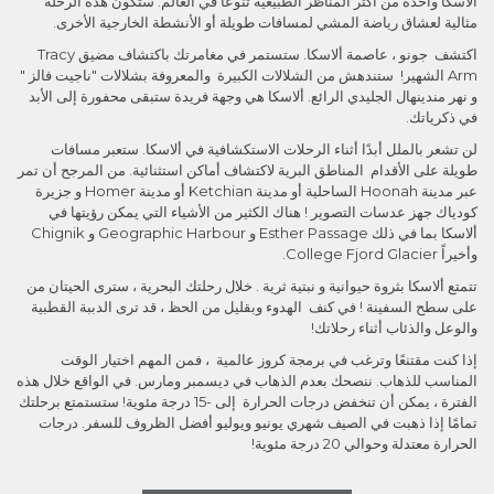
ألاسكا واحدة من أكثر المناظر الطبيعية تنوعًا في العالم. ستكون هذه الرحلة
مثالية لعشاق رياضة المشي لمسافات طويلة أو الأنشطة الخارجية الأخرى.
اكتشف جونو ، عاصمة ألاسكا. ستستمر في مغامرتك باكتشاف مضيق Tracy
Arm الشهير! ستندهش من الشلالات الكبيرة والمعروفة بشلالات "ناجيت فالز "
و نهر مندينهال الجليدي الرائع. ألاسكا هي وجهة فريدة ستبقى محفورة إلى الأبد
في ذكرياتك.
لن تشعر بالملل أبدًا أثناء الرحلات الاستكشافية في ألاسكا. ستعبر مسافات
طويلة على الأقدام المناطق البرية لاكتشاف أماكن استثنائية. من المرجح أن تمر
عبر مدينة Hoonah الساحلية أو مدينة Ketchian أو مدينة Homer و جزيرة
كودياك جهز عدسات التصوير ! هناك الكثير من الأشياء التي يمكن رؤيتها في
ألاسكا بما في ذلك Esther Passage و Geographic Harbour و Chignik
وأخيراً College Fjord Glacier.
تتمتع ألاسكا بثروة حيوانية و نبتية ثرية . خلال رحلتك البحرية ، سترى الحيتان من
على سطح السفينة ! في كنف الهدوء وبقليل من الحظ ، قد ترى الدببة القطبية
والوعل والذئاب أثناء رحلاتك!
إذا كنت مقتنعًا وترغب في برمجة كروز عالمية ، فمن المهم اختيار الوقت
المناسب للذهاب. ننصحك بعدم الذهاب في ديسمبر ومارس. في الواقع خلال هذه
الفترة ، يمكن أن تنخفض درجات الحرارة إلى -15 درجة مئوية! ستستمتع برحلتك
تمامًا إذا ذهبت في الصيف شهري يونيو ويوليو أفضل الظروف للسفر. درجات
الحرارة معتدلة وحوالي 20 درجة مئوية!