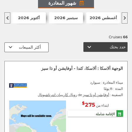
شهور المغادرة
أغسطس 2026
سبتمبر 2026
أكتوبر 2026
أبر
Cruises
66
حدد بحثك
الوجهة ألاسكا : ألاسكا، كندا - أوفايشن أو ذا سيز
ميناء المغادرة
: سيوارد
المدة :
8 يومًا
السفينة :
أوفايشن أو ذا سيز
de
رويال كاريبيان انترناشيونال
$
275
ابتداء من
الإقامة شاملة