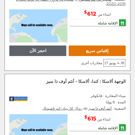
2019-2020
$
612
ابتداء من
الإقامة شاملة
إقتباس سريع
احجز الآن
4-18 يونيو 27
مغادرات أخرى
الوجهة ألاسكا : كندا، ألاسكا - أنثم أوف ذا سيز
ميناء المغادرة
: فانكوفر
المدة :
8 يومًا
السفينة :
أنثم أوف ذا سيز
de
رويال كاريبيان انترناشيونال
$
615
ابتداء من
الإقامة شاملة