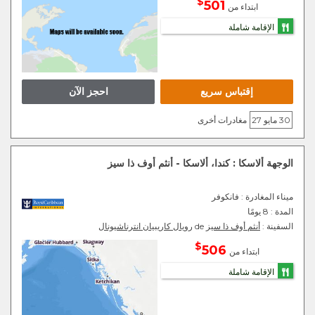
$
501
ابتداء من
الإقامة شاملة
إقتباس سريع
احجز الآن
30 مايو 27
مغادرات أخرى
الوجهة ألاسكا : كندا، ألاسكا - أنثم أوف ذا سيز
ميناء المغادرة
: فانكوفر
المدة :
8 يومًا
السفينة :
أنثم أوف ذا سيز
de
رويال كاريبيان انترناشيونال
$
506
ابتداء من
الإقامة شاملة