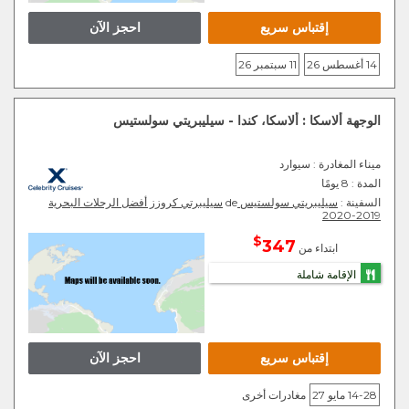
إقتباس سريع
احجز الآن
14 أغسطس 26
11 سبتمبر 26
الوجهة ألاسكا : ألاسكا، كندا - سيليبريتي سولستيس
ميناء المغادرة
: سيوارد
المدة :
8 يومًا
السفينة :
سيليبريتي سولستيس
de
سيليبرتي كروزز أفضل الرحلات البحرية
2019-2020
$
347
ابتداء من
الإقامة شاملة
إقتباس سريع
احجز الآن
14-28 مايو 27
مغادرات أخرى