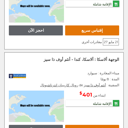
الإقامة شاملة
إقتباس سريع
احجز الآن
21 مايو 27
مغادرات أخرى
الوجهة ألاسكا : ألاسكا، كندا - أنثم أوف ذا سيز
ميناء المغادرة
: سيوارد
المدة :
8 يومًا
السفينة :
أنثم أوف ذا سيز
de
رويال كاريبيان انترناشيونال
$
401
ابتداء من
الإقامة شاملة