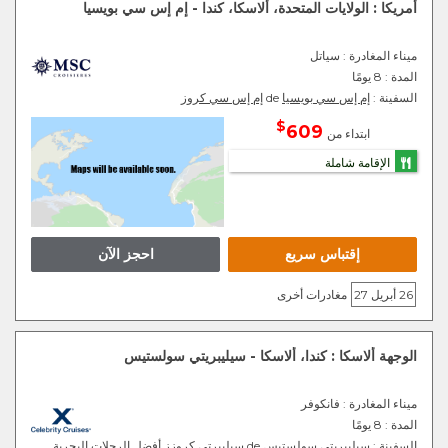
أمريكا : الولايات المتحدة، ألاسكا، كندا - إم إس سي بويسيا
ميناء المغادرة
: سياتل
المدة :
8 يومًا
السفينة :
إم إس سي بويسيا
de
إم إس سي كروز
$
609
ابتداء من
الإقامة شاملة
إقتباس سريع
احجز الآن
26 أبريل 27
مغادرات أخرى
الوجهة ألاسكا : كندا، ألاسكا - سيليبريتي سولستيس
ميناء المغادرة
: فانكوفر
المدة :
8 يومًا
السفينة :
سيليبريتي سولستيس
de
سيليبرتي كروزز أفضل الرحلات البحرية