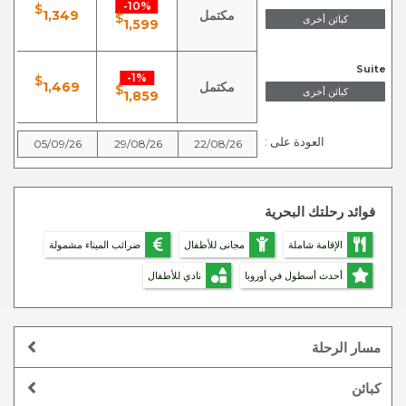
10%-
$
مكتمل
1,349
$
كبائن أخرى
1,599
Suite
1%-
$
مكتمل
1,469
$
كبائن أخرى
1,859
العودة على :
05/09/26
29/08/26
22/08/26
فوائد رحلتك البحرية
الإقامة شاملة
مجانى للأطفال
ضرائب الميناء مشمولة
أحدث أسطول في أوروبا
نادي للأطفال
مسار الرحلة
كبائن