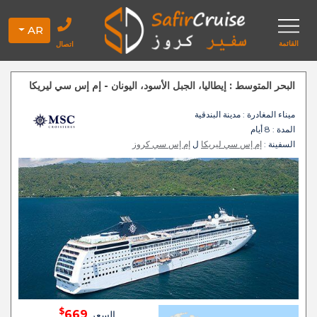
AR
القائمة
اتصال
البحر المتوسط : إيطاليا، الجبل الأسود، اليونان - إم إس سي ليريكا
ميناء المغادرة
: مدينة البندقية
المدة :
8 أيام
السفينة :
إم إس سي ليريكا
ل
إم إس سي كروز
$
669
السعر