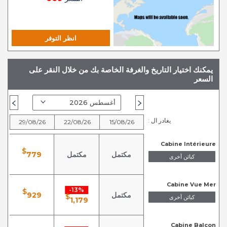
انظر التوفر
يمكنك اختيار التاريخ والغرفة الخاصة بك من خلال النقر على
السعر
يغادر ال :
6
29/08/26
22/08/26
15/08/26
Cabine Intérieure
$
مكتمل
مكتمل
779
كبائن أخرى
Cabine Vue Mer
13%-
$
مكتمل
929
$
كبائن أخرى
1,179
Cabine Balcon