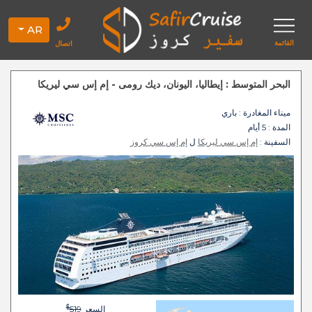
AR
القائمة
اتصال
البحر المتوسط : إيطاليا، اليونان، ديك رومى - إم إس سي ليريكا
ميناء المغادرة
: باري
المدة :
5 أيام
السفينة :
إم إس سي ليريكا
ل
إم إس سي كروز
$
السعر
519