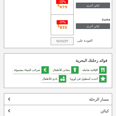
13%-
$
كبائن أخرى
679
Suite
11%-
$
كبائن أخرى
839
العودة على :
13/01/27
فوائد رحلتك البحرية
الإقامة شاملة
مجانى للأطفال
ضرائب الميناء مشمولة
أحدث أسطول في أوروبا
نادي للأطفال
مسار الرحلة
كبائن