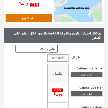
$
419
19%-
انظر التوفر
يمكنك اختيار التاريخ والغرفة الخاصة بك من خلال النقر على
السعر
يغادر ال :
09/01/27
Cabine Intérieure
مكتمل
كبائن أخرى
Cabine Vue Mer
19%-
$
كبائن أخرى
419
Cabine Balcon