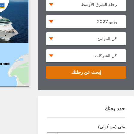
إبحث عن رحلتك
حدد بحثك
متى (من / إلى)