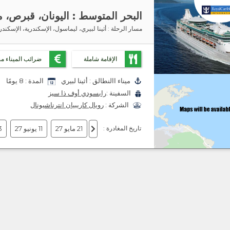
البحر المتوسط : اليونان، قبرص،
مسار الرحلة
: أثينا لبيري، ليماسول، الإسكندرية، الإسكندري
الإقامة شاملة
ضرائب الميناء م
ميناء االنطالق :
أثينا لبيري
المدة :
8 يومًا
السفينة :
رابسودي أوف ذا سيز
الشركة :
رويال كاريبيان انترناشيونال
تاريخ المغادرة :
21 مايو 27
11 يونيو 27
23