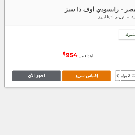
 مصر - رابسودي أوف ذا سيز
ة، سانتوريني، أثينا لبيري
شمولة
$
954
ابتداء من
2- يوليو 27
3-24 سبتمبر 27
إقتباس سريع
احجز الآن