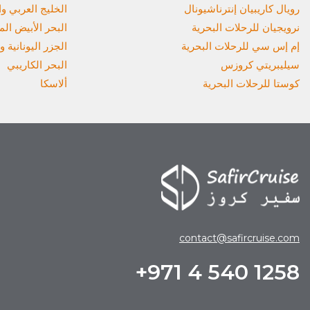
رويال كاريبيان إنترناشيونال
الخليج العربي 
نرويجيان للرحلات البحرية
البحر الأبيض ال
إم إس سي للرحلات البحرية
الجزر اليونانية و
سيليبريتي كروزس
البحر الكاريبي
كوستا للرحلات البحرية
ألاسكا
contact@safircruise.com
+971 4 540 1258