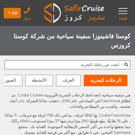
AR
القائمة
اتصال
كوستا فاشينوزا سفينة سياحية من شركة كوستا
كروزس
ابحث عن رحلتك البحرية
الغرف
الأنشطة
الصور
الرحلات البحرية
هي سفينة سياحية تابعة لخط الرحلات البحرية الأوروبية Costa Cruises. تم
إطلاق Fascinosa في المياه في عام 2014 ، حققت نجاحًا للشركة: ذات أبعاد
ضخمة ، والعديد من المطاعم والحانات .
Costa Fascinosa بها 1862 غرفة ، بما في ذلك 756 غرفة مع شرفات ، 11 جناحًا
، على 19 طابقًا. يبلغ طولها 290 مترًا وعرضها 37 مترًا لتستوعب 4940 راكبًا ،
مما يجعلها واحدة من أكبر السفن الإيطالية الموجودة. للعناية بك ، منتجع
Samsara الصحي ، في 4 طوابق ، مع أكثر من فرصة للعناية بنفسك ...