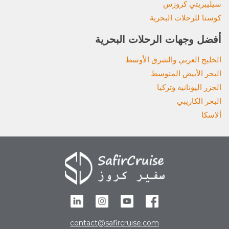
سيليبريتي كروزس
كوستا للرحلات البحرية
أفضل وجهات الرحلات البحرية
الخليج العربي والشرق الأوسط
البحر الأبيض المتوسط
الجزر اليونانية وتركيا
البحر الكاريبي
ألاسكا
contact@safircruise.com