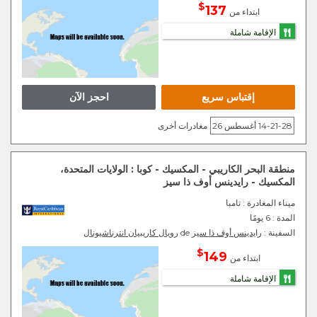
$
137
ابتداء من
الإقامة شاملة
إقتباس سريع
احجز الآن
14-21-28 أغسطس 26
مغادرات أخرى
منطقة البحر الكاريبي - المكسيك - كوبا : الولايات المتحدة،
المكسيك - رايدينس أوف ذا سيز
ميناء المغادرة
: تامبا
المدة :
6 يومًا
السفينة :
رايدينس أوف ذا سيز
de
رويال كاريبيان انترناشيونال
$
149
ابتداء من
الإقامة شاملة