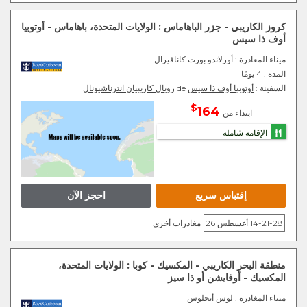
كروز الكاريبي - جزر الباهاماس : الولايات المتحدة، باهاماس - أوتوبيا
أوف ذا سيس
ميناء المغادرة
: أورلاندو بورت كانافيرال
المدة :
4 يومًا
السفينة :
أوتوبيا أوف ذا سيس
de
رويال كاريبيان انترناشيونال
$
164
ابتداء من
الإقامة شاملة
إقتباس سريع
احجز الآن
14-21-28 أغسطس 26
مغادرات أخرى
منطقة البحر الكاريبي - المكسيك - كوبا : الولايات المتحدة،
المكسيك - أوفايشن أو ذا سيز
ميناء المغادرة
: لوس أنجلوس