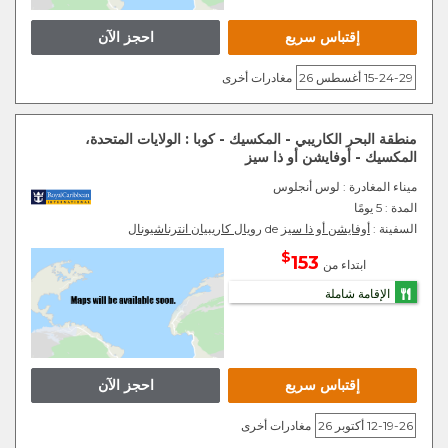
إقتباس سريع
احجز الآن
15-24-29 أغسطس 26
مغادرات أخرى
منطقة البحر الكاريبي - المكسيك - كوبا : الولايات المتحدة،
المكسيك - أوفايشن أو ذا سيز
ميناء المغادرة
: لوس أنجلوس
المدة :
5 يومًا
السفينة :
أوفايشن أو ذا سيز
de
رويال كاريبيان انترناشيونال
$
153
ابتداء من
الإقامة شاملة
إقتباس سريع
احجز الآن
12-19-26 أكتوبر 26
مغادرات أخرى