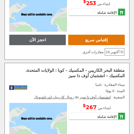
$
253
ابتداء من
الإقامة شاملة
إقتباس سريع
احجز الآن
19 أكتوبر 26
مغادرات أخرى
منطقة البحر الكاريبي - المكسيك - كوبا : الولايات المتحدة،
المكسيك - انشنتمان أوف ذا سيز
ميناء المغادرة
: تامبا
المدة :
6 يومًا
السفينة :
انشنتمان أوف ذا سيز
de
رويال كاريبيان انترناشيونال
$
267
ابتداء من
الإقامة شاملة