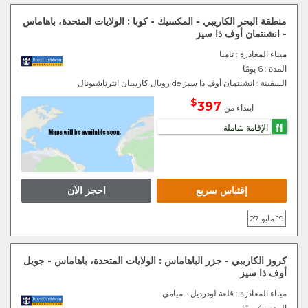
منطقة البحر الكاريبي - المكسيك - كوبا : الولايات المتحدة، باهاماس
- انشنتمان أوف ذا سيز
ميناء المغادرة
: تامبا
المدة :
6 يومًا
السفينة :
انشنتمان أوف ذا سيز
de
رويال كاريبيان انترناشيونال
$
397
ابتداء من
الإقامة شاملة
إقتباس سريع
احجز الآن
19 مايو 27
كروز الكاريبي - جزر الباهاماس : الولايات المتحدة، باهاماس - جويل
أوف ذا سيز
ميناء المغادرة
: قلعة لودرديل - ميامي
المدة :
4 يومًا