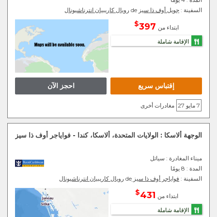
السفينة :
جويل أوف ذا سيز
de
رويال كاريبيان انترناشيونال
$
397
ابتداء من
الإقامة شاملة
إقتباس سريع
احجز الآن
7 مايو 27
مغادرات أخرى
الوجهة ألاسكا : الولايات المتحدة، ألاسكا، كندا - فواياجر أوف ذا سيز
ميناء المغادرة
: سياتل
المدة :
8 يومًا
السفينة :
فواياجر أوف ذا سيز
de
رويال كاريبيان انترناشيونال
$
431
ابتداء من
الإقامة شاملة