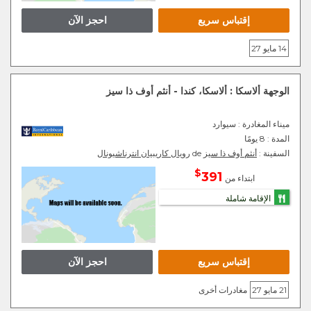
إقتباس سريع
احجز الآن
14 مايو 27
الوجهة ألاسكا : ألاسكا، كندا - أنثم أوف ذا سيز
ميناء المغادرة
: سيوارد
المدة :
8 يومًا
السفينة :
أنثم أوف ذا سيز
de
رويال كاريبيان انترناشيونال
$
391
ابتداء من
الإقامة شاملة
إقتباس سريع
احجز الآن
21 مايو 27
مغادرات أخرى