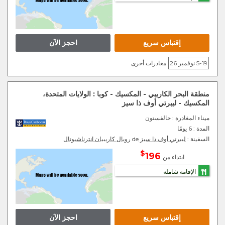
إقتباس سريع
احجز الآن
5-19 نوفمبر 26
مغادرات أخرى
منطقة البحر الكاريبي - المكسيك - كوبا : الولايات المتحدة،
المكسيك - ليبرتي أوف ذا سيز
ميناء المغادرة
: جالفستون
المدة :
6 يومًا
السفينة :
ليبرتي أوف ذا سيز
de
رويال كاريبيان انترناشيونال
$
196
ابتداء من
الإقامة شاملة
إقتباس سريع
احجز الآن