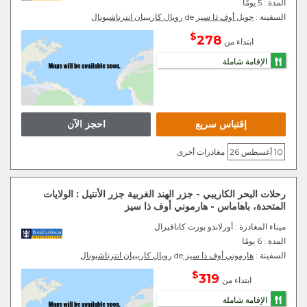
المدة :
5 يومًا
السفينة :
جويل أوف ذا سيز
de
رويال كاريبيان انترناشيونال
$
278
ابتداء من
الإقامة شاملة
إقتباس سريع
احجز الآن
10 أغسطس 26
مغادرات أخرى
رحلات البحر الكاريبي - جزر الهند الغربية جزر الأنتيل : الولايات
المتحدة، باهاماس - هارموني أوف ذا سيز
ميناء المغادرة
: أورلاندو بورت كانافيرال
المدة :
6 يومًا
السفينة :
هارموني أوف ذا سيز
de
رويال كاريبيان انترناشيونال
$
319
ابتداء من
الإقامة شاملة