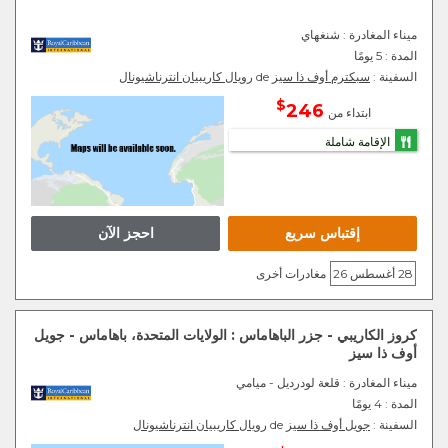
ميناء المغادرة
: شنغهاي
المدة :
5 يومًا
السفينة :
سبكترم أوف ذا سيز
de
رويال كاريبيان انترناشيونال
$
246
ابتداء من
الإقامة شاملة
إقتباس سريع
احجز الآن
28 أغسطس 26
مغادرات أخرى
كروز الكاريبي - جزر الباهاماس : الولايات المتحدة، باهاماس - جويل
أوف ذا سيز
ميناء المغادرة
: قلعة لودرديل - ميامي
المدة :
4 يومًا
السفينة :
جويل أوف ذا سيز
de
رويال كاريبيان انترناشيونال