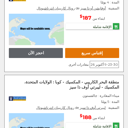
المدة :
4 يومًا
السفينة :
أوفايشن أو ذا سيز
de
رويال كاريبيان انترناشيونال
$
187
ابتداء من
الإقامة شاملة
إقتباس سريع
احجز الآن
9-23-30 أكتوبر 26
مغادرات أخرى
منطقة البحر الكاريبي - المكسيك - كوبا : الولايات المتحدة،
المكسيك - ليبرتي أوف ذا سيز
ميناء المغادرة
: جالفستون
المدة :
5 يومًا
السفينة :
ليبرتي أوف ذا سيز
de
رويال كاريبيان انترناشيونال
$
188
ابتداء من
الإقامة شاملة