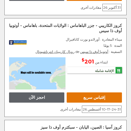
31 أكتوبر 26
مغادرات أخرى
كروز الكاريبي - جزر الباهاماس : الولايات المتحدة، باهاماس - أوتوبيا
أوف ذا سيس
ميناء المغادرة
: أورلاندو بورت كانافيرال
المدة :
5 يومًا
السفينة :
أوتوبيا أوف ذا سيس
de
رويال كاريبيان انترناشيونال
$
201
ابتداء من
الإقامة شاملة
إقتباس سريع
احجز الآن
10-17-24-31 أغسطس 26
مغادرات أخرى
كروز آسيا : الصين، اليابان - سبكترم أوف ذا سيز