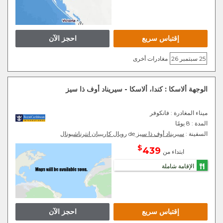
إقتباس سريع
احجز الآن
25 سبتمبر 26
مغادرات أخرى
الوجهة ألاسكا : كندا، ألاسكا - سيريناد أوف ذا سيز
ميناء المغادرة
: فانكوفر
المدة :
8 يومًا
السفينة :
سيريناد أوف ذا سيز
de
رويال كاريبيان انترناشيونال
$
439
ابتداء من
الإقامة شاملة
إقتباس سريع
احجز الآن