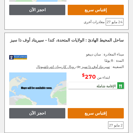
إقتباس سريع
احجز الآن
24 مايو 27
مغادرات أخرى
ساحل المحيط الهادئ : الولايات المتحدة، كندا - سيريناد أوف ذا سيز
ميناء المغادرة
: سان دييغو
المدة :
8 يومًا
السفينة :
سيريناد أوف ذا سيز
de
رويال كاريبيان انترناشيونال
$
270
ابتداء من
الإقامة شاملة
إقتباس سريع
احجز الآن
2 مايو 27