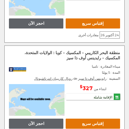
إقتباس سريع
احجز الآن
24 أكتوبر 26
مغادرات أخرى
منطقة البحر الكاريبي - المكسيك - كوبا : الولايات المتحدة،
المكسيك - رايدينس أوف ذا سيز
ميناء المغادرة
: تامبا
المدة :
5 يومًا
السفينة :
رايدينس أوف ذا سيز
de
رويال كاريبيان انترناشيونال
$
327
ابتداء من
الإقامة شاملة
إقتباس سريع
احجز الآن