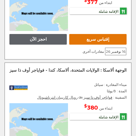
$
377
ابتداء من
الإقامة شاملة
إقتباس سريع
احجز الآن
16 نوفمبر 26
مغادرات أخرى
الوجهة ألاسكا : الولايات المتحدة، ألاسكا، كندا - فواياجر أوف ذا سيز
ميناء المغادرة
: سياتل
المدة :
8 يومًا
السفينة :
فواياجر أوف ذا سيز
de
رويال كاريبيان انترناشيونال
$
380
ابتداء من
الإقامة شاملة