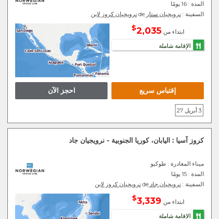
المدة :
16 يومًا
السفينة :
نرويجيان ستار
de
نرويجيان كروز لاين
$
2,035
ابتداء من
الإقامة شاملة
إقتباس سريع
احجز الآن
3 أبريل 27
كروز آسيا : اليابان، كوريا الجنوبية - نرويجيان جاد
ميناء المغادرة
: طوكيو
المدة :
15 يومًا
السفينة :
نرويجيان جاد
de
نرويجيان كروز لاين
$
3,339
ابتداء من
الإقامة شاملة