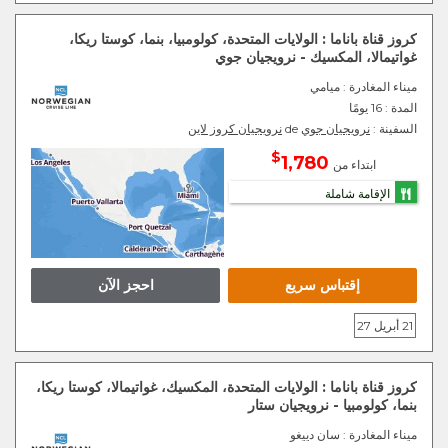
كروز قناة باناما : الولايات المتحدة، كولومبيا، بنما، كوستا ريكا،
غواتيمالا، المكسيك - نرويجيان جوي
ميناء المغادرة
: ميامي
المدة :
16 يومًا
السفينة :
نرويجيان جوي
de
نرويجيان كروز لاين
$
1,780
ابتداء من
الإقامة شاملة
إقتباس سريع
احجز الآن
21 أبريل 27
كروز قناة باناما : الولايات المتحدة، المكسيك، غواتيمالا، كوستا ريكا،
بنما، كولومبيا - نرويجيان ستار
ميناء المغادرة
: سان دييغو