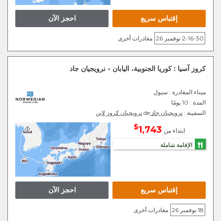
إقتباس سريع
احجز الآن
2-16-30 نوفمبر 26
مغادرات أخرى
كروز آسيا : كوريا الجنوبية، اليابان - نرويجيان جاد
ميناء المغادرة
: سيول
المدة :
10 يومًا
السفينة :
نرويجيان جاد
de
نرويجيان كروز لاين
$
1,743
ابتداء من
الإقامة شاملة
إقتباس سريع
احجز الآن
18 نوفمبر 26
مغادرات أخرى