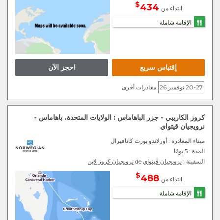
$
434
ابتداء من
الإقامة شاملة
إقتباس سريع
احجز الآن
20-27 نوفمبر 26
مغادرات أخرى
كروز الكاريبي - جزر الباهاماس : الولايات المتحدة، باهاماس -
نرويجيان قيتواي
ميناء المغادرة
: أورلاندو بورت كانافيرال
المدة :
5 يومًا
السفينة :
نرويجيان قيتواي
de
نرويجيان كروز لاين
$
488
ابتداء من
الإقامة شاملة